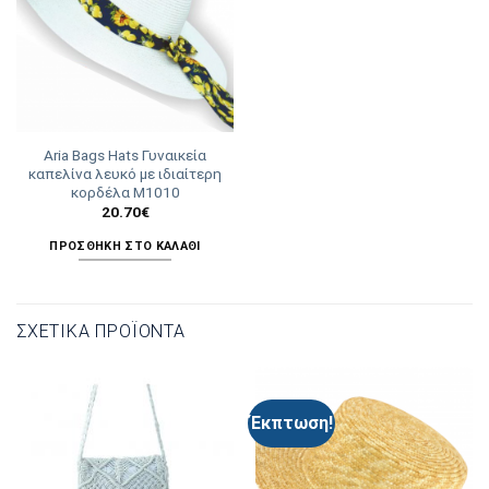
Aria Bags Hats Γυναικεία
καπελίνα λευκό με ιδιαίτερη
κορδέλα Μ1010
20.70
€
ΠΡΟΣΘΉΚΗ ΣΤΟ ΚΑΛΆΘΙ
ΣΧΕΤΙΚΆ ΠΡΟΪΌΝΤΑ
Έκπτωση!