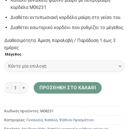
Καπέλο γυναικείο ψάθινο μαύρο με ασπρόμαυρη
κορδέλα Μ06231
Διαθέτει εντυπωσιακή κορδέλα μαύρη στο γείσο του.
Διαθέτει εσωτερικό κορδόνι που ρυθμίζει το μέγεθος.
Διαθεσιμότητα: Άμεση παραλαβή / Παράδoση 1 έως 3
ημέρες
Μέγεθος
Aria Bags Hats Καπέλο γυναικείο ψάθινο μαύρο με ασπρόμ
ΠΡΟΣΘΉΚΗ ΣΤΟ ΚΑΛΆΘΙ
Κωδικός προϊόντος:
Μ06231
Κατηγορίες:
Γυναικεία
,
Καπέλα
,
Ψάθινα-Υφασμάτινα
Ετικέτες:
Aria Bags Hats
,
Καπέλο γυναικείο ψάθινο μαύρο με