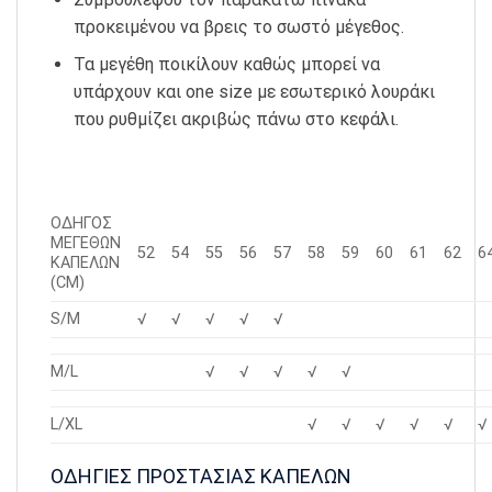
προκειμένου να βρεις το σωστό μέγεθος.
Τα μεγέθη ποικίλουν καθώς μπορεί να
υπάρχουν και one size με εσωτερικό λουράκι
που ρυθμίζει ακριβώς πάνω στο κεφάλι.
ΟΔΗΓΟΣ
ΜΕΓΕΘΩΝ
52
54
55
56
57
58
59
60
61
62
6
ΚΑΠΕΛΩΝ
(CM)
S/M
√
√
√
√
√
M/L
√
√
√
√
√
L/XL
√
√
√
√
√
√
ΟΔΗΓΙΕΣ ΠΡΟΣΤΑΣΙΑΣ ΚΑΠΕΛΩΝ