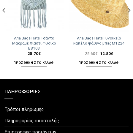
Aria Bags Hats Τσάντα
Aria Bags Hats Γυναικείο
Μακραμέ Χιαστί Φυσικό
καπέλο ψάθινο μπεζ M1224
Β8103
Original
Η
25.70
€
25.60
€
12.80
€
price
τρέχουσα
was:
τιμή
ΠΡΟΣΘΉΚΗ ΣΤΟ ΚΑΛΆΘΙ
ΠΡΟΣΘΉΚΗ ΣΤΟ ΚΑΛΆΘΙ
25.60€.
είναι:
12.80€.
ΠΛΗΡΟΦΟΡΊΕΣ
Τρόποι πληρωμής
Πληροφορίες αποστολής
Επιστροφές προϊόντων