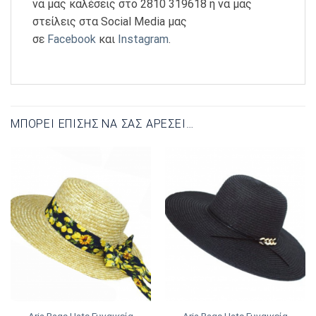
να μας καλέσεις στο 2810 319618 ή να μας
στείλεις στα Social Media μας
σε
Facebook
και
Instagram
.
ΜΠΟΡΕΊ ΕΠΊΣΗΣ ΝΑ ΣΑΣ ΑΡΈΣΕΙ…
Aria Bags Hats Γυναικεία
Aria Bags Hats Γυναικεία