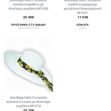
καπελίνα ψάθινη με
καπελίνα μαύρη με
ιδιαίτερη κορδέλα Μ1009
μεταλλικό διακοσμητικό
Μ1041
25.90
€
17.50
€
ΠΡΟΣΘΉΚΗ ΣΤΟ ΚΑΛΆΘΙ
ΕΠΙΛΟΓΉ
Αυτό
το
προϊόν
έχει
πολλαπλές
παραλλαγές.
Οι
επιλογές
μπορούν
να
επιλεγούν
στη
σελίδα
Aria Bags Hats Γυναικεία
του
καπελίνα λευκό με ιδιαίτερη
προϊόντος
κορδέλα Μ1010
20.70
€