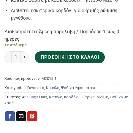
Καπέλο ψάθινο με καφέ κορδόνι – κίτρινο Μ2016
Διαθέτει εσωτερικό κορδόνι για ακριβής ρύθμιση
μεγέθους.
Διαθεσιμότητα: Άμεση παραλαβή / Παράδoση 1 έως 3
ημέρες
Σε απόθεμα
Καπέλο ψάθινο με καφέ κορδόνι - κίτρινο Μ2016 ποσότητα
ΠΡΟΣΘΉΚΗ ΣΤΟ ΚΑΛΆΘΙ
Κωδικός προϊόντος:
Μ2015-1
Κατηγορίες:
Γυναικεία
,
Καπέλα
,
Ψάθινα-Υφασμάτινα
Ετικέτες:
Aria Bags Hats
,
Καπέλο
,
κορδόνι - κίτρινο
,
Μ2016
,
ψάθινο με
καφέ