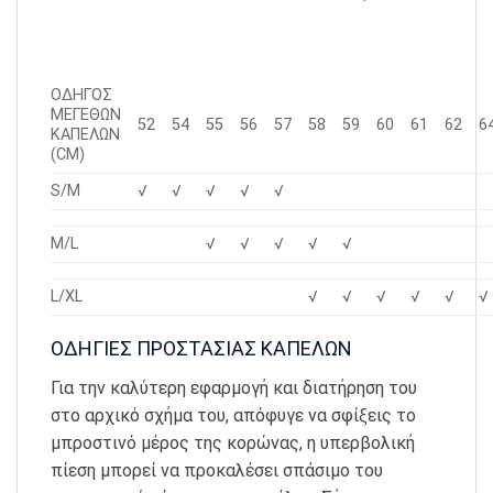
ΟΔΗΓΟΣ
ΜΕΓΕΘΩΝ
52
54
55
56
57
58
59
60
61
62
6
ΚΑΠΕΛΩΝ
(CM)
S/M
√
√
√
√
√
M/L
√
√
√
√
√
L/XL
√
√
√
√
√
√
ΟΔΗΓΙΕΣ ΠΡΟΣΤΑΣΙΑΣ ΚΑΠΕΛΩΝ
Για την καλύτερη εφαρμογή και διατήρηση του
στο αρχικό σχήμα του, απόφυγε να σφίξεις το
μπροστινό μέρος της κορώνας, η υπερβολική
πίεση μπορεί να προκαλέσει σπάσιμο του